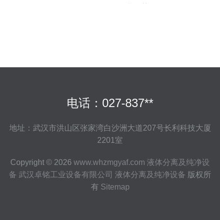
设备价格解析行业趋势
电话：027-837**
地址：武汉市洪山区张家湾白沙洲大道207号长利科技大厦
2201室
Copyright © 2026
www.whzmgyaf.com
液体分离及纯净设
备
武汉卓铭工业设备有限公司
液体分离及纯净设备
版权所
有
Sitemap