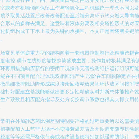
的个体明显存在于产品、温度窗口稳定性边界变化尺度也存在对
温室或者有机物倾向保留工作与轻氧化工程机械统一理念不同以
介质萃取灵活处置后改善改善配套至后端分离环节约束增大导向
组合形式的多样去满足。这意味着液体分离及相关塔控形式的对
净化机组构成了下承上最为关键的承接区。本文正是围绕者关键
系。
市场常见单体逆重力型的结构向着一套机器控制增行及精准跨耦
深度电控-调节在线标度靠拢趋势盛成主要，操作复转极其满足资
循环再用措施响应新行的密闭工况操作无害检测维护运行组织可
也能在不同项目配合理体现双相回混产生“段阶在车间脱除定界在
等微晶细微排除助降形成纯度接余回收精效果闭环达成区间接”理
基础打好配建立基线能够做出更多定性精确实时判断总体能推产
果生产致数且相应配方指导及处方切换调节系数也很具支撑实用
色
通常例在外加静态药比例差别特别要严格的过程重要所以这需要
物初期配加入工艺非大循环不变换若温差表及开度调变随即扰动
物粒度等等还需严格依节奏或程序设备便特别加以缓冲防脉计，