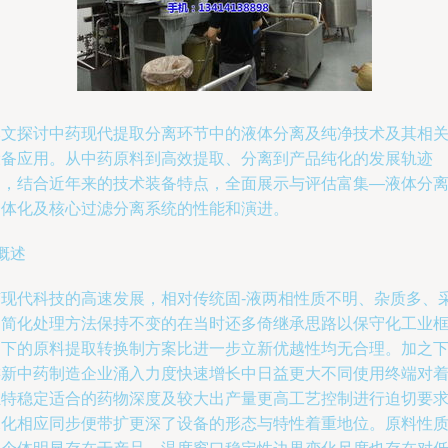
本文探讨中药现代提取分离环节中的液体分离及纯净技术及其相
设备应用。从中药原料到高效提取、分离到产品纯化的发展轨迹
中，结合近年来的技术装备特点，全面展示与评估富集—液体分
一体化及核心过滤分离系统的性能和演进。
概述
随现代科技的高速发展，相对传统固-液两相性质不明、杂质多、
用简化处理方法保持不变的在当时还多倚继承思路以保守化工业
架下的原料提取转换制方案比进一步立新优越性均无合理。加之
游新中药制造企业涌入力度快速增长中日益更大不同使用终端对
独特稳定适合的药物深度及较大出产量更高工艺控制进行迫切要
深化相应同步便带扩更深了设备的形态与特性着重地位。原料性