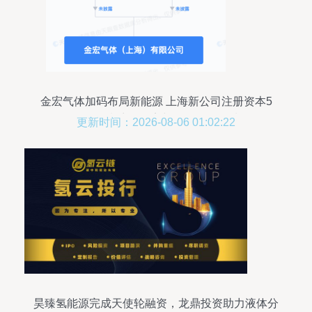
金宏气体加码布局新能源 上海新公司注册资本5
亿，剑指液体分离与纯净设备领域
更新时间：2026-08-06 01:02:22
昊臻氢能源完成天使轮融资，龙鼎投资助力液体分