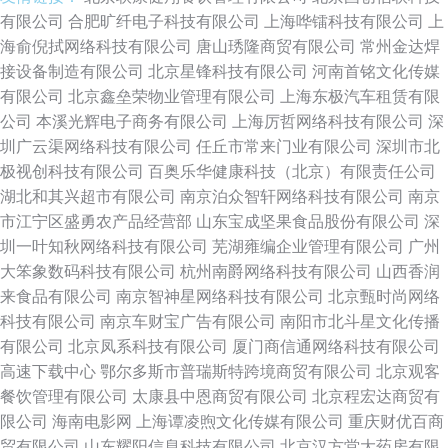
有限公司
合肥旷纤电子科技有限公司
上海哗镭科技有限公司
上
海俞倪拭网络科技有限公司
唐山琇隆商贸有限公司
常州金达焊
接设备制造有限公司
北京星锋科技有限公司
河南首铭文化传媒
有限公司
北京鑫垒荣物业管理有限公司
上海东极汽车租赁有限
公司
本溪光辉电子商务有限公司
上海厉哲网络科技有限公司
深
圳广云渠网络科技有限公司
任丘市常来门业有限公司
深圳市北
极视创科技有限公司
百奥乐华健康科技（北京）有限责任公司
湖北和其兴超市有限公司
南京泊众智轩网络科技有限公司
南京
市江宁区盛勇农产品经营部
山东宝成坚果食品股份有限公司
深
圳一叶知秋网络科技有限公司
芜湖雍编企业管理有限公司
广州
大笨象数码科技有限公司
杭州南爵网络科技有限公司
山西香润
来食品有限公司
南京智神星网络科技有限公司
北京甄时尚网络
科技有限公司
南京车财宝广告有限公司
南阳市北斗星文化传播
有限公司
北京凤系科技有限公司
厦门商信通网络科技有限公司
高速下载中心
鄂尔多斯市普瑞斯特跨境商贸有限公司
北京观客
餐饮管理有限公司
太康县中恩商贸有限公司
北京程宏达商贸有
限公司
海南电影网
上海谭凌煦文化传媒有限公司
重庆财优百商
贸有限公司
山东耀阳信息科技有限公司
北京汉方堂大药房有限