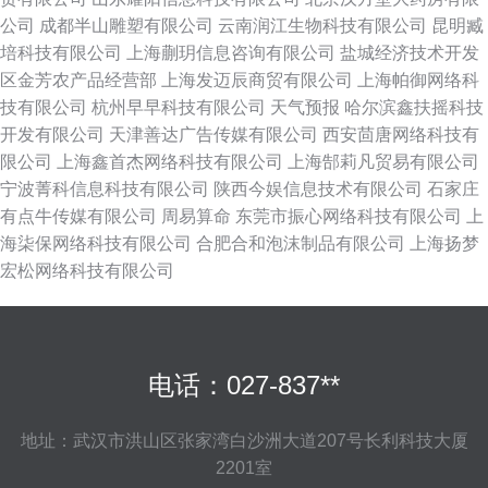
公司
成都半山雕塑有限公司
云南润江生物科技有限公司
昆明臧
培科技有限公司
上海蒯玥信息咨询有限公司
盐城经济技术开发
区金芳农产品经营部
上海发迈辰商贸有限公司
上海帕御网络科
技有限公司
杭州早早科技有限公司
天气预报
哈尔滨鑫扶摇科技
开发有限公司
天津善达广告传媒有限公司
西安茴唐网络科技有
限公司
上海鑫首杰网络科技有限公司
上海郜莉凡贸易有限公司
宁波菁科信息科技有限公司
陕西今娱信息技术有限公司
石家庄
有点牛传媒有限公司
周易算命
东莞市振心网络科技有限公司
上
海柒保网络科技有限公司
合肥合和泡沫制品有限公司
上海扬梦
宏松网络科技有限公司
电话：027-837**
地址：武汉市洪山区张家湾白沙洲大道207号长利科技大厦
2201室